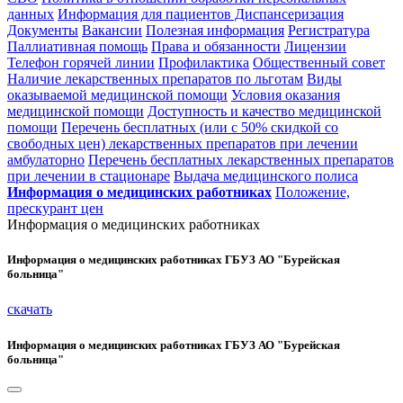
данных
Информация для пациентов Диспансеризация
Документы
Вакансии
Полезная информация
Регистратура
Паллиативная помощь
Права и обязанности
Лицензии
Телефон горячей линии
Профилактика
Общественный совет
Наличие лекарственных препаратов по льготам
Виды
оказываемой медицинской помощи
Условия оказания
медицинской помощи
Доступность и качество медицинской
помощи
Перечень бесплатных (или с 50% скидкой со
свободных цен) лекарственных препаратов при лечении
амбулаторно
Перечень бесплатных лекарственных препаратов
при лечении в стационаре
Выдача медицинского полиса
Информация о медицинских работниках
Положение,
прескурант цен
Информация о медицинских работниках
Информация о медицинских работниках ГБУЗ АО "Бурейская
больница"
скачать
Информация о медицинских работниках ГБУЗ АО "Бурейская
больница"