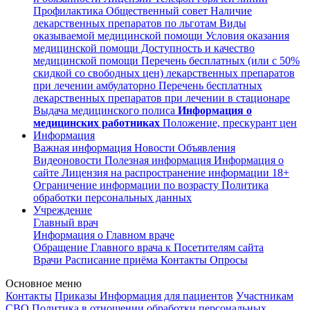
Профилактика
Общественный совет
Наличие
лекарственных препаратов по льготам
Виды
оказываемой медицинской помощи
Условия оказания
медицинской помощи
Доступность и качество
медицинской помощи
Перечень бесплатных (или с 50%
скидкой со свободных цен) лекарственных препаратов
при лечении амбулаторно
Перечень бесплатных
лекарственных препаратов при лечении в стационаре
Выдача медицинского полиса
Информация о
медицинских работниках
Положение, прескурант цен
Информация
Важная информация
Новости
Объявления
Видеоновости
Полезная информация
Информация о
сайте
Лицензия на распространение информации
18+
Ограничение информации по возрасту
Политика
обработки персональных данных
Учреждение
Главный врач
Информация о Главном враче
Обращение Главного врача к Посетителям сайта
Врачи
Расписание приёма
Контакты
Опросы
Основное меню
Контакты
Приказы
Информация для пациентов
Участникам
СВО
Политика в отношении обработки персональных