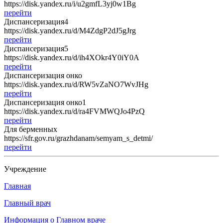
https://disk.yandex.ru/i/u2gmfL3yj0w1Bg
перейти
Диспансеризация4
https://disk.yandex.ru/d/M4ZdgP2dJ5gJrg
перейти
Диспансеризация5
https://disk.yandex.ru/d/ih4XOkr4Y0iY0A
перейти
Диспансеризация онко
https://disk.yandex.ru/d/RW5vZaNO7WvJHg
перейти
Диспансеризация онко1
https://disk.yandex.ru/d/ra4FVMWQJo4PzQ
перейти
Для берменных
https://sfr.gov.ru/grazhdanam/semyam_s_detmi/
перейти
Учреждение
Главная
Главный врач
Информация о Главном враче