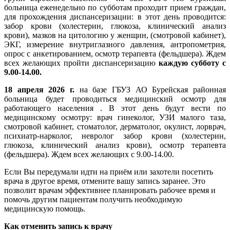
больница еженедельно по субботам проходит прием граждан,
для прохождения диспансеризации: в этот день проводится:
забор крови (холестерин, глюкоза, клинический анализ
крови), мазков на цитологию у женщин, (смотровой кабинет),
ЭКГ, измерение внутриглазного давления, антропометрия,
опрос с анкетированием, осмотр терапевта (фельдшера). Ждем
всех желающих пройти диспансеризацию
каждую субботу с
9.00-14.00.
18 апреля 2026 г.
на базе ГБУЗ АО Бурейская районная
больница будет проводиться медицинский осмотр для
работающего населения . В этот день будут вести по
медицинскому осмотру: врач гинеколог, УЗИ малого таза,
смотровой кабинет, стоматолог, дерматолог, окулист, лорврач,
психиатр-нарколог, невролог забор крови (холестерин,
глюкоза, клинический анализ крови), осмотр терапевта
(фельдшера). Ждем всех желающих с 9.00-14.00.
Если Вы передумали идти на приём или захотели посетить
врача в другое время, отмените вашу запись заранее. Это
позволит врачам эффективнее планировать рабочее время и
помочь другим пациентам получить необходимую
медицинскую помощь.
Как отменить запись к врачу