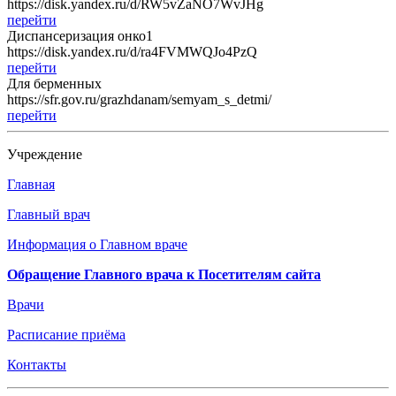
https://disk.yandex.ru/d/RW5vZaNO7WvJHg
перейти
Диспансеризация онко1
https://disk.yandex.ru/d/ra4FVMWQJo4PzQ
перейти
Для берменных
https://sfr.gov.ru/grazhdanam/semyam_s_detmi/
перейти
Учреждение
Главная
Главный врач
Информация о Главном враче
Обращение Главного врача к Посетителям сайта
Врачи
Расписание приёма
Контакты