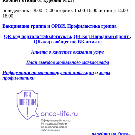
Кабинет отказа от курения №217
понедельник с 8.00-15.00 вторник 15.00-16.00 пятница 14.00-
16.00
Вакцинация гриппа и ОРВИ
,
Профилактика гриппа
QR-код портала Takzdorovo.ru
,
QR-код Народный фронт
,
QR-код сообщество ВКонтакте
Анкета о качестве оказания услуг
План выездов мобильного маммографа
Информация по коронавирусной инфекции
и
меры
профилактики
перейти на Onco-