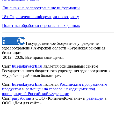
Лицензия на распространение информации
18+ Ограничение информации по возрасту
Политика обработки персональных данных
Государственное бюджетное учреждение
здравоохранения Амурской области «Бурейская районная
больница»
2012 - 2026. Все права защищены.
Сайт
bureiskayacrb.ru
является официальным сайтом
Государственного бюджетного учреждения здравоохранения
«Бурейская районная больница».
Сайт
bureiskayacrb.ru
является
Российским программным
продуктом
и
размещён на сервере, находящемся под
юрисдикцией Российской Федерации
.
Сайт
разработан
в ООО «КопыленКомпани» и
размещён
в
ООО «Дом для сайта».