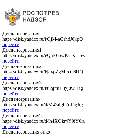
Диспансеризация
https://disk.yandex.ru/i/QjM-nOrhdJ0kpQ
перейти
Диспансеризация1
https://disk.yandex.ru/i/Q5E6pwKc-XTipw
перейти
Диспансеризация2
https://disk.yandex.ru/i/jqypZgMlrcC6HQ
перейти
Диспансеризация3
https://disk.yandex.ru/i/u2gmfL3yj0w1Bg
перейти
Диспансеризация4
https://disk.yandex.ru/d/M4ZdgP2dJ5gJrg
перейти
Диспансеризация5
https://disk.yandex.ru/d/ih4XOkr4Y0iY0A
перейти
Диспансеризация онко