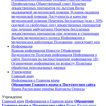
Профилактика
Общественный совет
Наличие
лекарственных препаратов по льготам
Виды
оказываемой медицинской помощи
Условия оказания
медицинской помощи
Доступность и качество
медицинской помощи
Перечень бесплатных (или с 50%
скидкой со свободных цен) лекарственных препаратов
при лечении амбулаторно
Перечень бесплатных
лекарственных препаратов при лечении в стационаре
Выдача медицинского полиса
Информация о
медицинских работниках
Положение, прескурант цен
Информация
Важная информация
Новости
Объявления
Видеоновости
Полезная информация
Информация о
сайте
Лицензия на распространение информации
18+
Ограничение информации по возрасту
Политика
обработки персональных данных
Учреждение
Главный врач
Информация о Главном враче
Обращение Главного врача к Посетителям сайта
Врачи
Расписание приёма
Контакты
Опросы
Учреждение
Главный врач
Информация о Главном враче
Обращение
Главного врача к Посетителям сайта
Врачи
Расписание