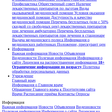
Профилактика
Общественный совет
Наличие
лекарственных препаратов по льготам
Виды
оказываемой медицинской помощи
Условия оказания
медицинской помощи
Доступность и качество
медицинской помощи
Перечень бесплатных (или с 50%
скидкой со свободных цен) лекарственных препаратов
при лечении амбулаторно
Перечень бесплатных
лекарственных препаратов при лечении в стационаре
Выдача медицинского полиса
Информация о
медицинских работниках
Положение, прескурант цен
Информация
Важная информация
Новости
Объявления
Видеоновости
Полезная информация
Информация о
сайте
Лицензия на распространение информации
18+
Ограничение информации по возрасту
Политика
обработки персональных данных
Учреждение
Главный врач
Информация о Главном враче
Обращение Главного врача к Посетителям сайта
Врачи
Расписание приёма
Контакты
Опросы
Информация
Важная информация
Новости
Объявления
Видеоновости
Полезная информация
Информация о сайте
Лицензия на