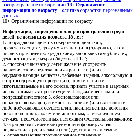
распространение информации
18+ Ограничение
информации по возрасту
Политика обработки персональных
данных
18+ Ограничение информации по возрасту
Информация, запрещённая для распространения среди
детей, не достигших возраста 18 лет:
1. побуждающая детей к совершению действий,
представляющих угрозу их жизни и (или) здоровью, в том
числе к причинению вреда своему здоровью, самоубийству,
демонстрация культуры общества ЛГБТ;
2. способная вызвать у детей желание употребить
наркотические средства, психотропные и (или)
одурманивающие вещества, табачные изделия, алкогольную и
спиртосодержащую продукцию, пиво и напитки,
изготавливаемые на его основе, принять участие в азартных
играх, заниматься проституцией, бродяжничеством или
попрошайничеством; 3. обосновывающая или
оправдывающая допустимость насилия и (или) жестокости
либо побуждающая осуществлять насильственные действия
по отношению к людям или животным, за исключением
случаев, предусмотренных настоящим Федеральным законом;
4. отрицающая семейные ценности и формирующая
неуважение к родителям и (или) другим членам семьи;
5. оправдывающая противоправное поведение;