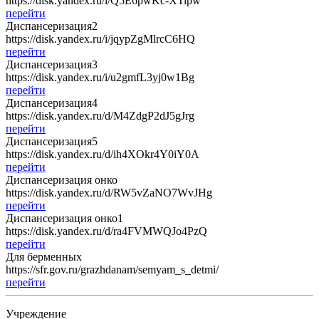
https://disk.yandex.ru/i/Q5E6pwKc-XTipw
перейти
Диспансеризация2
https://disk.yandex.ru/i/jqypZgMlrcC6HQ
перейти
Диспансеризация3
https://disk.yandex.ru/i/u2gmfL3yj0w1Bg
перейти
Диспансеризация4
https://disk.yandex.ru/d/M4ZdgP2dJ5gJrg
перейти
Диспансеризация5
https://disk.yandex.ru/d/ih4XOkr4Y0iY0A
перейти
Диспансеризация онко
https://disk.yandex.ru/d/RW5vZaNO7WvJHg
перейти
Диспансеризация онко1
https://disk.yandex.ru/d/ra4FVMWQJo4PzQ
перейти
Для берменных
https://sfr.gov.ru/grazhdanam/semyam_s_detmi/
перейти
Учреждение