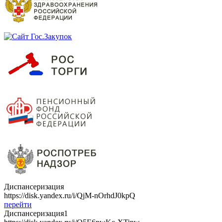
Диспансеризация
https://disk.yandex.ru/i/QjM-nOrhdJ0kpQ
перейти
Диспансеризация1