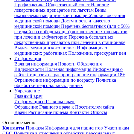
Профилактика
Общественный совет
Наличие
лекарственных препаратов по льготам
Виды
оказываемой медицинской помощи
Условия оказания
медицинской помощи
Доступность и качество
медицинской помощи
Перечень бесплатных (или с 50%
скидкой со свободных цен) лекарственных препаратов
при лечении амбулаторно
Перечень бесплатных
лекарственных препаратов при лечении в стационаре
Выдача медицинского полиса
Информация о
медицинских работниках
Положение, прескурант цен
Информация
Важная информация
Новости
Объявления
Видеоновости
Полезная информация
Информация о
сайте
Лицензия на распространение информации
18+
Ограничение информации по возрасту
Политика
обработки персональных данных
Учреждение
Главный врач
Информация о Главном враче
Обращение Главного врача к Посетителям сайта
Врачи
Расписание приёма
Контакты
Опросы
Основное меню
Контакты
Приказы
Информация для пациентов
Участникам
СВО
Политика в отношении обработки персональных