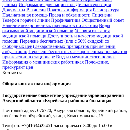
данных
Информация для пациентов Диспансеризация
Документы
Вакансии
Полезная информация
Регистратура
Паллиативная помощь
Права и обязанности
Лицензии
Телефон горячей линии
Профилактика
Общественный совет
Наличие лекарственных препаратов по льготам
Виды
оказываемой медицинской помощи
Условия оказания
медицинской помощи
Доступность и качество медицинской
помощи
Перечень бесплатных (или с 50% скидкой со
свободных цен) лекарственных препаратов при лечении
амбулаторно
Перечень бесплатных лекарственных препаратов
при лечении в стационаре
Выдача медицинского полиса
Информация о медицинских работниках
Положение,
прескурант цен
Контакты
Общая контактная информация
Государственное бюджетное учреждение здравоохранения
Амурской области «Бурейская районная больница»
Почтовый адрес: 676720, Амурская область, Бурейский район,
посёлок Новобурейский, улица, Комсомольская,15
Телефон: +7(41634)22451 часы приема с 8:00 до 15:00 в