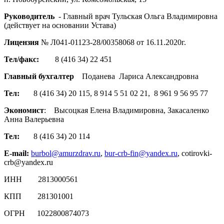
Руководитель
- Главный врач Тульская Ольга Владимировна
(действует на основании Устава)
Лицензия
№ Л041-01123-28/00358068 от 16.11.2020г.
Тел/факс:
8 (416 34) 22 451
Главный бухгалтер
Поданева Лариса Александровна
Тел:
8 (416 34) 20 115, 8 914 5 51 02 21, 8 961 9 56 95 77
Экономист
: Высоцкая Елена Владимировна, Закасаленко
Анна Валерьевна
Тел:
8 (416 34) 20 114
E-mail
:
burbol@amurzdrav.ru
,
bur-crb-fin@yandex.ru
, cotirovki-
crb@yandex.ru
ИНН 2813000561
КПП 281301001
ОГРН 1022800874073