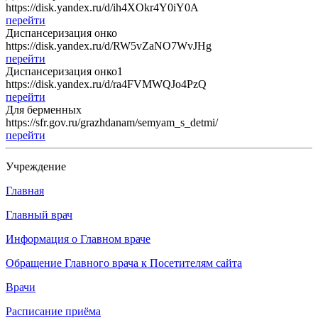
https://disk.yandex.ru/d/ih4XOkr4Y0iY0A
перейти
Диспансеризация онко
https://disk.yandex.ru/d/RW5vZaNO7WvJHg
перейти
Диспансеризация онко1
https://disk.yandex.ru/d/ra4FVMWQJo4PzQ
перейти
Для берменных
https://sfr.gov.ru/grazhdanam/semyam_s_detmi/
перейти
Учреждение
Главная
Главный врач
Информация о Главном враче
Обращение Главного врача к Посетителям сайта
Врачи
Расписание приёма