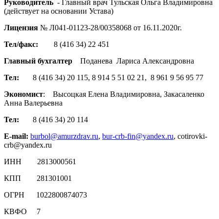
Руководитель
- Главный врач Тульская Ольга Владимировна
(действует на основании Устава)
Лицензия
№ Л041-01123-28/00358068 от 16.11.2020г.
Тел/факс:
8 (416 34) 22 451
Главный бухгалтер
Поданева Лариса Александровна
Тел:
8 (416 34) 20 115, 8 914 5 51 02 21, 8 961 9 56 95 77
Экономист
: Высоцкая Елена Владимировна, Закасаленко
Анна Валерьевна
Тел:
8 (416 34) 20 114
E-mail
:
burbol@amurzdrav.ru
,
bur-crb-fin@yandex.ru
, cotirovki-
crb@yandex.ru
ИНН 2813000561
КПП 281301001
ОГРН 1022800874073
КВФО 7