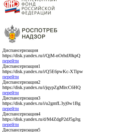
Диспансеризация
https://disk.yandex.ru/i/QjM-nOrhdJ0kpQ
перейти
Диспансеризация1
https://disk.yandex.ru/i/Q5E6pwKc-XTipw
перейти
Диспансеризация2
https://disk.yandex.ru/i/jqypZgMlrcC6HQ
перейти
Диспансеризация3
https://disk.yandex.ru/i/u2gmfL3yj0w1Bg
перейти
Диспансеризация4
https://disk.yandex.ru/d/M4ZdgP2dJ5gJrg
перейти
Диспансеризация5