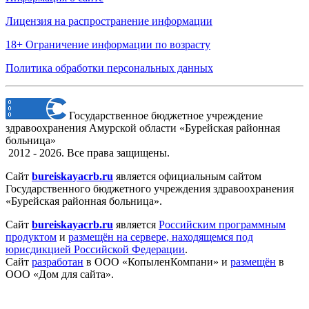
Лицензия на распространение информации
18+ Ограничение информации по возрасту
Политика обработки персональных данных
Государственное бюджетное учреждение
здравоохранения Амурской области «Бурейская районная
больница»
2012 - 2026. Все права защищены.
Сайт
bureiskayacrb.ru
является официальным сайтом
Государственного бюджетного учреждения здравоохранения
«Бурейская районная больница».
Сайт
bureiskayacrb.ru
является
Российским программным
продуктом
и
размещён на сервере, находящемся под
юрисдикцией Российской Федерации
.
Сайт
разработан
в ООО «КопыленКомпани» и
размещён
в
ООО «Дом для сайта».