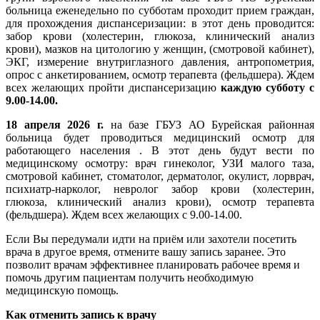
больница еженедельно по субботам проходит прием граждан,
для прохождения диспансеризации: в этот день проводится:
забор крови (холестерин, глюкоза, клинический анализ
крови), мазков на цитологию у женщин, (смотровой кабинет),
ЭКГ, измерение внутриглазного давления, антропометрия,
опрос с анкетированием, осмотр терапевта (фельдшера). Ждем
всех желающих пройти диспансеризацию
каждую субботу с
9.00-14.00.
18 апреля 2026 г.
на базе ГБУЗ АО Бурейская районная
больница будет проводиться медицинский осмотр для
работающего населения . В этот день будут вести по
медицинскому осмотру: врач гинеколог, УЗИ малого таза,
смотровой кабинет, стоматолог, дерматолог, окулист, лорврач,
психиатр-нарколог, невролог забор крови (холестерин,
глюкоза, клинический анализ крови), осмотр терапевта
(фельдшера). Ждем всех желающих с 9.00-14.00.
Если Вы передумали идти на приём или захотели посетить
врача в другое время, отмените вашу запись заранее. Это
позволит врачам эффективнее планировать рабочее время и
помочь другим пациентам получить необходимую
медицинскую помощь.
Как отменить запись к врачу