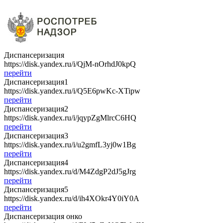
Диспансеризация
https://disk.yandex.ru/i/QjM-nOrhdJ0kpQ
перейти
Диспансеризация1
https://disk.yandex.ru/i/Q5E6pwKc-XTipw
перейти
Диспансеризация2
https://disk.yandex.ru/i/jqypZgMlrcC6HQ
перейти
Диспансеризация3
https://disk.yandex.ru/i/u2gmfL3yj0w1Bg
перейти
Диспансеризация4
https://disk.yandex.ru/d/M4ZdgP2dJ5gJrg
перейти
Диспансеризация5
https://disk.yandex.ru/d/ih4XOkr4Y0iY0A
перейти
Диспансеризация онко