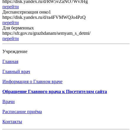
https://disk.yandex.ru/d/RW5vZaNO7WvJHg
перейти
Диспансеризация онко1
https://disk.yandex.ru/d/ra4FVMWQJo4PzQ
перейти
Для берменных
https://sfr.gov.ru/grazhdanam/semyam_s_detmi/
перейти
Учреждение
Главная
Главный врач
Информация о Главном враче
Обращение Главного врача к Посетителям сайта
Врачи
Расписание приёма
Контакты