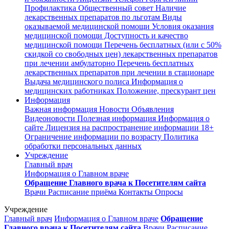
Профилактика
Общественный совет
Наличие
лекарственных препаратов по льготам
Виды
оказываемой медицинской помощи
Условия оказания
медицинской помощи
Доступность и качество
медицинской помощи
Перечень бесплатных (или с 50%
скидкой со свободных цен) лекарственных препаратов
при лечении амбулаторно
Перечень бесплатных
лекарственных препаратов при лечении в стационаре
Выдача медицинского полиса
Информация о
медицинских работниках
Положение, прескурант цен
Информация
Важная информация
Новости
Объявления
Видеоновости
Полезная информация
Информация о
сайте
Лицензия на распространение информации
18+
Ограничение информации по возрасту
Политика
обработки персональных данных
Учреждение
Главный врач
Информация о Главном враче
Обращение Главного врача к Посетителям сайта
Врачи
Расписание приёма
Контакты
Опросы
Учреждение
Главный врач
Информация о Главном враче
Обращение
Главного врача к Посетителям сайта
Врачи
Расписание