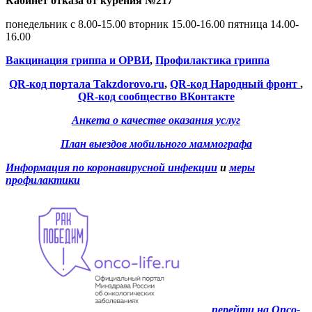
Кабинет отказа от курения №217
понедельник с 8.00-15.00 вторник 15.00-16.00 пятница 14.00-
16.00
Вакцинация гриппа и ОРВИ
,
Профилактика гриппа
QR-код портала Takzdorovo.ru
,
QR-код Народный фронт
,
QR-код сообщество ВКонтакте
Анкета о качестве оказания услуг
План выездов мобильного маммографа
Информация по коронавирусной инфекции
и
меры
профилактики
перейти на Onco-