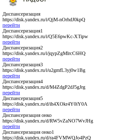
Диспансеризация
https://disk.yandex.ru/i/QjM-nOrhdJ0kpQ
перейти
Диспансеризация1
https://disk.yandex.ru/i/Q5E6pwKc-XTipw
перейти
Диспансеризация2
https://disk.yandex.ru/i/jqypZgMlrcC6HQ
перейти
Диспансеризация3
https://disk.yandex.ru/i/u2gmfL3yj0w1Bg
перейти
Диспансеризация4
https://disk.yandex.ru/d/M4ZdgP2dJ5gJrg
перейти
Диспансеризация5
https://disk.yandex.ru/d/ih4XOkr4Y0iY0A
перейти
Диспансеризация онко
https://disk.yandex.ru/d/RW5vZaNO7WvJHg
перейти
Диспансеризация онко1
https://disk.yandex.ru/d/ra4FVMWQJo4PzQ