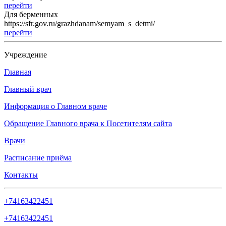
перейти
Для берменных
https://sfr.gov.ru/grazhdanam/semyam_s_detmi/
перейти
Учреждение
Главная
Главный врач
Информация о Главном враче
Обращение Главного врача к Посетителям сайта
Врачи
Расписание приёма
Контакты
+74163422451
+74163422451