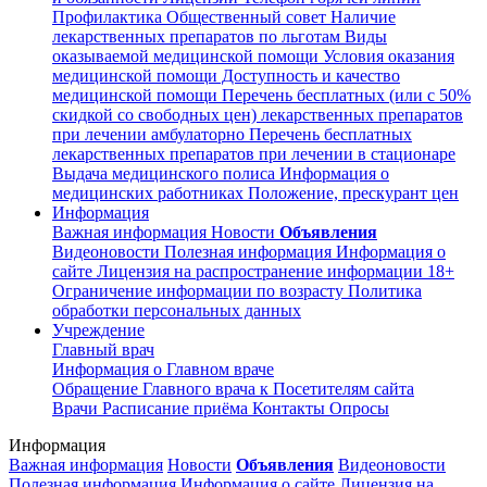
Профилактика
Общественный совет
Наличие
лекарственных препаратов по льготам
Виды
оказываемой медицинской помощи
Условия оказания
медицинской помощи
Доступность и качество
медицинской помощи
Перечень бесплатных (или с 50%
скидкой со свободных цен) лекарственных препаратов
при лечении амбулаторно
Перечень бесплатных
лекарственных препаратов при лечении в стационаре
Выдача медицинского полиса
Информация о
медицинских работниках
Положение, прескурант цен
Информация
Важная информация
Новости
Объявления
Видеоновости
Полезная информация
Информация о
сайте
Лицензия на распространение информации
18+
Ограничение информации по возрасту
Политика
обработки персональных данных
Учреждение
Главный врач
Информация о Главном враче
Обращение Главного врача к Посетителям сайта
Врачи
Расписание приёма
Контакты
Опросы
Информация
Важная информация
Новости
Объявления
Видеоновости
Полезная информация
Информация о сайте
Лицензия на